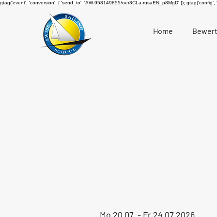
gtag('event', 'conversion', { 'send_to': 'AW-958149855/oer3CLa-rusaEN_p8MgD' });
gtag('config'
Home
Bewer
Mo 20.07. - Fr 24.07.2026