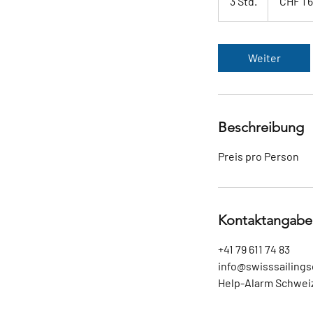
3 Std.
3
CHF 1'
Franken
S
t
d
Weiter
.
Beschreibung
Preis pro Person
Kontaktangabe
+41 79 611 74 83
info@swisssailing
Help-Alarm Schweiz