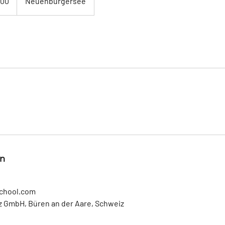
600
Neuenburgersee
n
school.com
 GmbH, Büren an der Aare, Schweiz