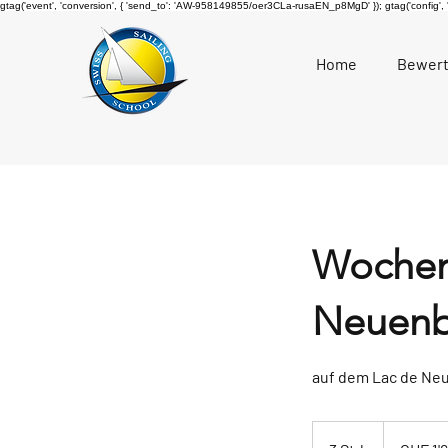
gtag('event', 'conversion', { 'send_to': 'AW-958149855/oer3CLa-rusaEN_p8MgD' });
gtag('config'
Home
Bewer
Wochenk
Neuenb
auf dem Lac de Ne
1'600
Schweizer