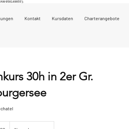
, 'AW-958149855');
tungen
Kontakt
Kursdaten
Charterangebote
urs 30h in 2er Gr.
urgersee
uchatel