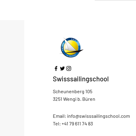
Swisssailingschool
Scheunenberg 105
3251 Wengi b. Büren
Email:
info@swisssailingschool.com
Tel: +41 79 611 74 83